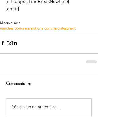
[if !supportLineBreakNewLine]
[endif]
Mots-clés :
marchés boursiers
relations commerciales
Brexit
Commentaires
Rédigez un commentaire...