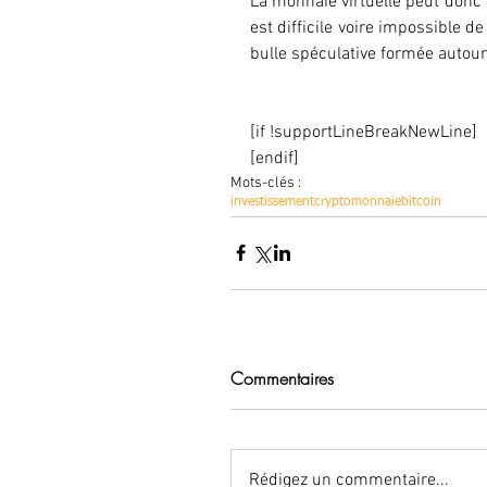
La monnaie virtuelle peut donc r
est difficile voire impossible 
bulle spéculative formée autour 
[if !supportLineBreakNewLine]
[endif]
Mots-clés :
investissement
cryptomonnaie
bitcoin
Commentaires
Rédigez un commentaire...