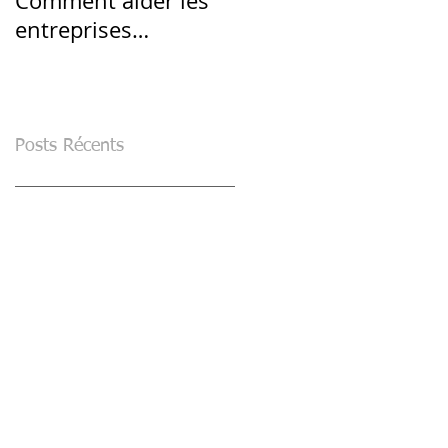
Comment aider les
STRUCTURÉS : une
entreprises
alternative en
françaises après la
période de volatilité
crise du Covid-19 ?
élevée
Posts Récents