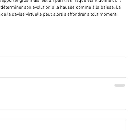
apporter gros mais, est un pari très risqué étant donné qu’il 
de déterminer son évolution à la hausse comme à la baisse. La 
de la devise virtuelle peut alors s’effondrer à tout moment.