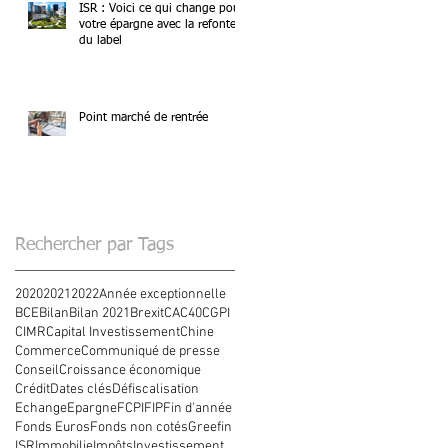
ISR : Voici ce qui change pour
votre épargne avec la refonte
du label
Point marché de rentrée
Rechercher par Tags
2020
2021
2022
Année exceptionnelle
BCE
Bilan
Bilan 2021
Brexit
CAC40
CGPI
CIMR
Capital Investissement
Chine
Commerce
Communiqué de presse
Conseil
Croissance économique
Crédit
Dates clés
Défiscalisation
Echange
Epargne
FCPI
FIP
Fin d'année
Fonds Euros
Fonds non cotés
Greefin
ISR
Immobilie
Impôts
Investissement