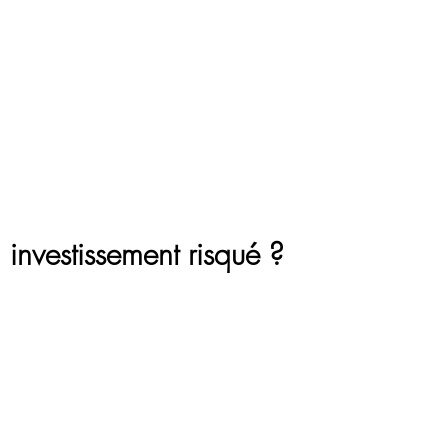
IL
A PROPOS
SOLUTIONS PATRIMONIALES
PUBLICATIO
investissement risqué ?