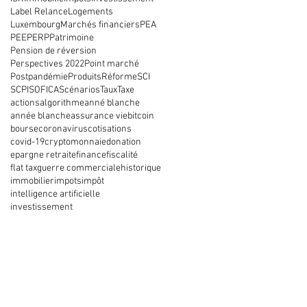
Label Relance
Logements
Luxembourg
Marchés financiers
PEA
PEE
PERP
Patrimoine
Pension de réversion
Perspectives 2022
Point marché
Postpandémie
Produits
Réforme
SCI
SCPI
SOFICA
Scénarios
Taux
Taxe
actions
algorithme
anné blanche
année blanche
assurance vie
bitcoin
bourse
coronavirus
cotisations
covid-19
cryptomonnaie
donation
epargne retraite
finance
fiscalité
flat tax
guerre commerciale
historique
immobilier
impots
impôt
intelligence artificielle
investissement