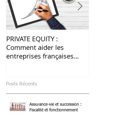
PRIVATE EQUITY :
LES PRODUITS
Comment aider les
STRUCTURÉS :
entreprises françaises
alternative en
après la crise du Covid-19 ?
volatilité élev
Posts Récents
Assurance-vie et succession :
Fiscalité et fonctionnement