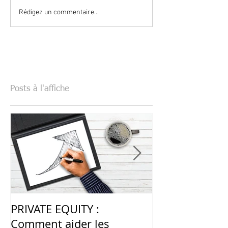
Rédigez un commentaire...
Posts à l'affiche
PRIVATE EQUITY :
LES PRODUITS
Comment aider les
STRUCTURÉS :