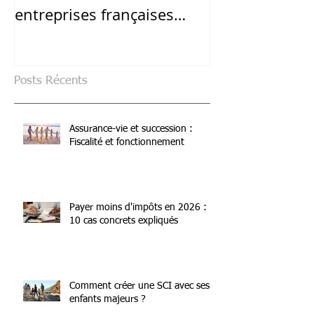
entreprises françaises
alternative en
après la crise du Covid-19 ?
volatilité élev
Posts Récents
Assurance-vie et succession :
Fiscalité et fonctionnement
Payer moins d'impôts en 2026 :
10 cas concrets expliqués
Comment créer une SCI avec ses
enfants majeurs ?