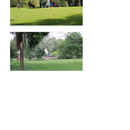
LA FINANCIÈRE PALLAS ATHÉNA
CONSEILLER DE GESTION EN PATRIMOINE
12, rue du Bourg Mayou - 64140 MORLAAS
06 10 66 94 08
-
contact@lafinancierepallasathena.com
Courtier en assurances, conseiller en
investissement financiers -