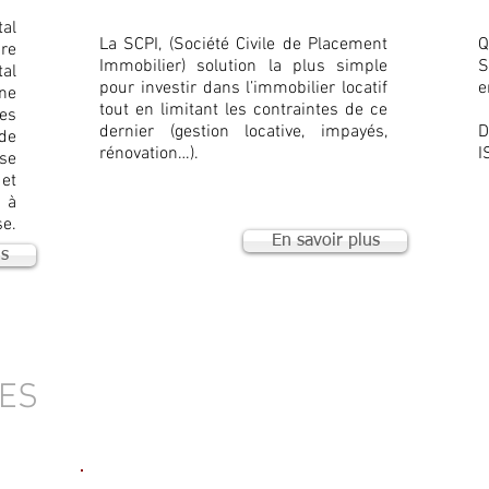
al
La SCPI, (Société Civile de Placement
Q
re
Immobilier) solution la plus simple
S
al
pour investir dans l’immobilier locatif
e
ne
tout en limitant les contraintes de ce
es
dernier (gestion locative, impayés,
D
de
rénovation…).
I
se
 et
 à
se.
En savoir plus
us
IES