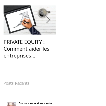
PRIVATE EQUITY :
LES PRODUITS
Comment aider les
STRUCTURÉS : une
entreprises
alternative en
françaises après la
période de volatilité
crise du Covid-19 ?
élevée
Posts Récents
Assurance-vie et succession :