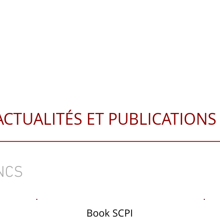
IL
A PROPOS
SOLUTIONS PATRIMONIALES
PUBLICATIO
stion de patrimoine PAU
ACTUALITÉS ET PUBLICATIONS
NCS
Book SCPI