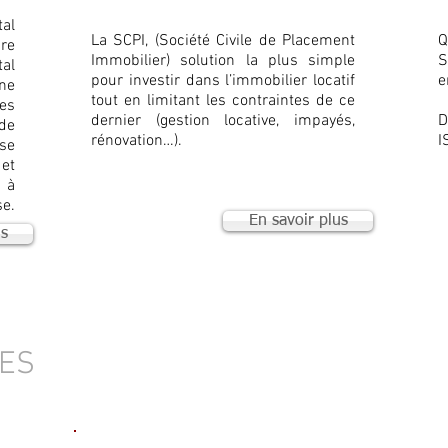
al
La SCPI, (Société Civile de Placement
Q
re
Immobilier) solution la plus simple
S
al
pour investir dans l’immobilier locatif
e
ne
tout en limitant les contraintes de ce
es
dernier (gestion locative, impayés,
D
de
rénovation…).
I
se
 et
 à
se.
En savoir plus
us
IES