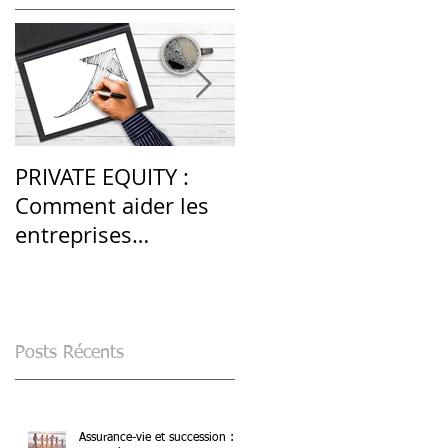
PRIVATE EQUITY :
LES PRODUITS
Comment aider les
STRUCTURÉS : une
entreprises
alternative en
françaises après la
période de volatilité
crise du Covid-19 ?
élevée
Posts Récents
Assurance-vie et succession :