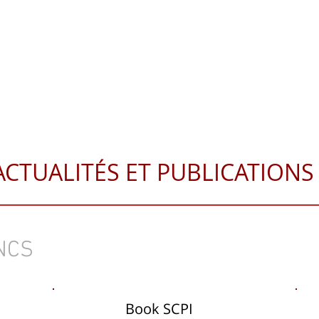
IL
A PROPOS
SOLUTIONS PATRIMONIALES
PUBLICATIO
stion de patrimoine PAU
ACTUALITÉS ET PUBLICATIONS
NCS
Book SCPI