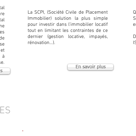
al
La SCPI, (Société Civile de Placement
Q
re
Immobilier) solution la plus simple
S
al
pour investir dans l’immobilier locatif
e
ne
tout en limitant les contraintes de ce
es
dernier (gestion locative, impayés,
D
de
rénovation…).
I
se
 et
 à
se.
En savoir plus
us
IES