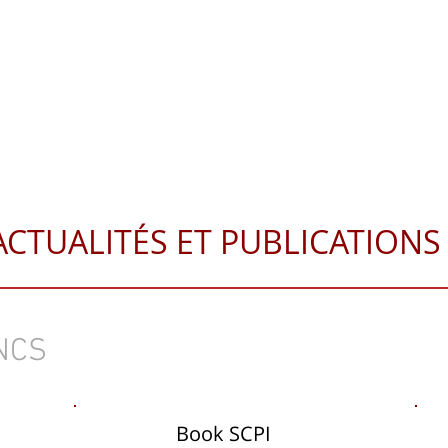
IL
A PROPOS
SOLUTIONS PATRIMONIALES
PUBLICATIO
stion de patrimoine PAU
ACTUALITÉS ET PUBLICATIONS
NCS
Book SCPI