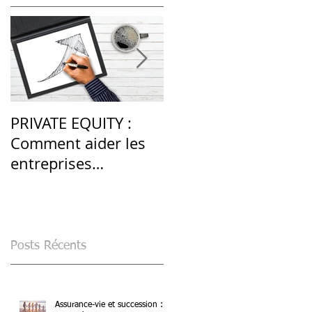
PRIVATE EQUITY :
LES PRODUITS
Comment aider les
STRUCTURÉS : une
entreprises
alternative en
françaises après la
période de volatilité
crise du Covid-19 ?
élevée
Posts Récents
Assurance-vie et succession :