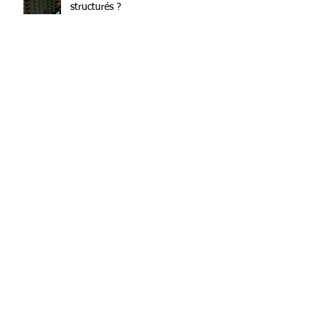
structurés ?
Investir en bourse : nos astuces
Loi Le Meur 2025 et Airbnb : ce
que les investisseurs doivent
savoir
ISR : Voici ce qui change pour
votre épargne avec la refonte du
label