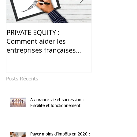
PRIVATE EQUITY :
LES PRODUITS
Comment aider les
STRUCTURÉS :
entreprises françaises
alternative en
après la crise du Covid-19 ?
volatilité élev
Posts Récents
Assurance-vie et succession :
Fiscalité et fonctionnement
Payer moins d'impôts en 2026 :